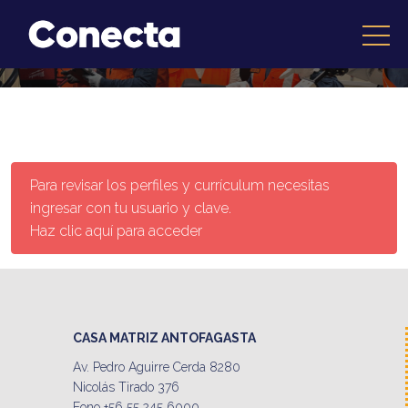
Para revisar los perfiles y currículum necesitas
ingresar con tu usuario y clave.
Haz clic aquí para acceder
CASA MATRIZ ANTOFAGASTA
Av. Pedro Aguirre Cerda 8280
Nicolás Tirado 376
Fono +56 55 245 6000