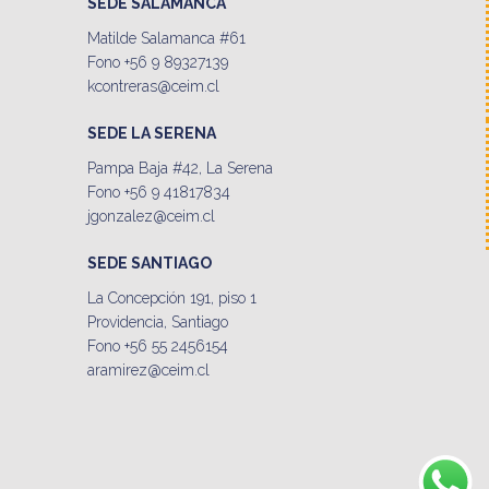
SEDE SALAMANCA
Matilde Salamanca #61
Fono +56 9 89327139
kcontreras@ceim.cl
SEDE LA SERENA
Pampa Baja #42, La Serena
Fono +56 9 41817834
jgonzalez@ceim.cl
SEDE SANTIAGO
La Concepción 191, piso 1
Providencia, Santiago
Fono +56 55 2456154
aramirez@ceim.cl