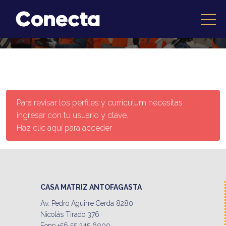
Para revisar los perfiles y currículum necesitas
ingresar con tu usuario y clave.
Haz clic aquí para acceder
CASA MATRIZ ANTOFAGASTA
Av. Pedro Aguirre Cerda 8280
Nicolás Tirado 376
Fono +56 55 245 6000