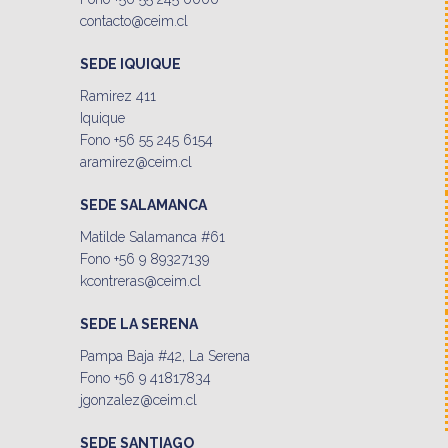
contacto@ceim.cl
SEDE IQUIQUE
Ramirez 411
Iquique
Fono +56 55 245 6154
aramirez@ceim.cl
SEDE SALAMANCA
Matilde Salamanca #61
Fono +56 9 89327139
kcontreras@ceim.cl
SEDE LA SERENA
Pampa Baja #42, La Serena
Fono +56 9 41817834
jgonzalez@ceim.cl
SEDE SANTIAGO