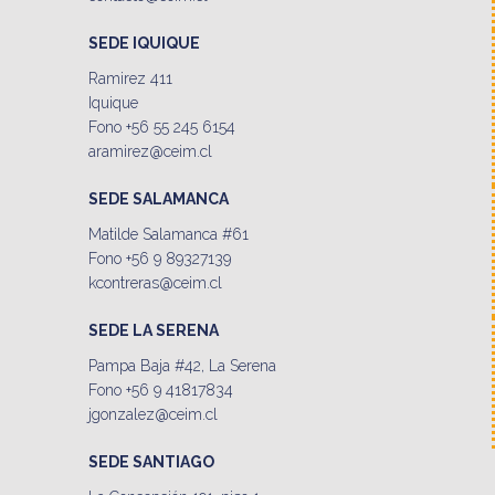
SEDE IQUIQUE
Ramirez 411
Iquique
Fono +56 55 245 6154
aramirez@ceim.cl
SEDE SALAMANCA
Matilde Salamanca #61
Fono +56 9 89327139
kcontreras@ceim.cl
SEDE LA SERENA
Pampa Baja #42, La Serena
Fono +56 9 41817834
jgonzalez@ceim.cl
SEDE SANTIAGO