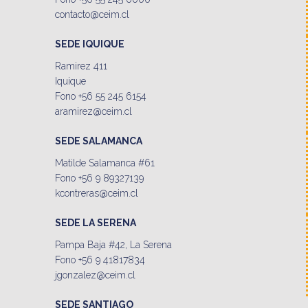
contacto@ceim.cl
SEDE IQUIQUE
Ramirez 411
Iquique
Fono +56 55 245 6154
aramirez@ceim.cl
SEDE SALAMANCA
Matilde Salamanca #61
Fono +56 9 89327139
kcontreras@ceim.cl
SEDE LA SERENA
Pampa Baja #42, La Serena
Fono +56 9 41817834
jgonzalez@ceim.cl
SEDE SANTIAGO