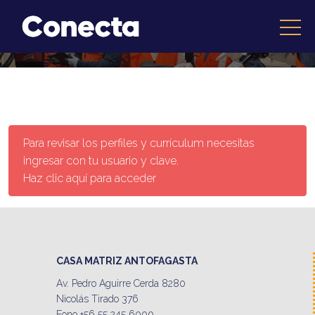
Para revisar los perfiles y currículum necesitas
ingresar con tu usuario y clave.
Haz clic aquí para acceder
CASA MATRIZ ANTOFAGASTA
Av. Pedro Aguirre Cerda 8280
Nicolás Tirado 376
Fono +56 55 245 6000