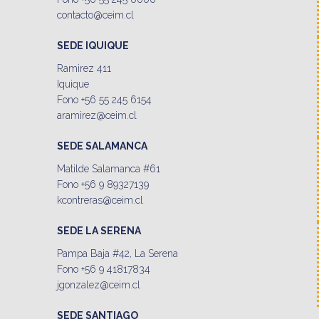
contacto@ceim.cl
SEDE IQUIQUE
Ramirez 411
Iquique
Fono +56 55 245 6154
aramirez@ceim.cl
SEDE SALAMANCA
Matilde Salamanca #61
Fono +56 9 89327139
kcontreras@ceim.cl
SEDE LA SERENA
Pampa Baja #42, La Serena
Fono +56 9 41817834
jgonzalez@ceim.cl
SEDE SANTIAGO