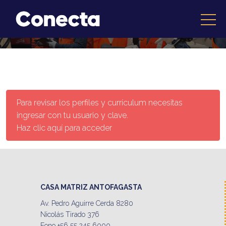
Para revisar los perfiles y currículum necesitas
ingresar con tu usuario y clave.
Haz clic aquí para acceder
CASA MATRIZ ANTOFAGASTA
Av. Pedro Aguirre Cerda 8280
Nicolás Tirado 376
Fono +56 55 245 6000