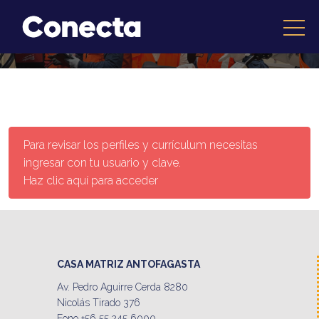
Para revisar los perfiles y currículum necesitas
ingresar con tu usuario y clave.
Haz clic aquí para acceder
CASA MATRIZ ANTOFAGASTA
Av. Pedro Aguirre Cerda 8280
Nicolás Tirado 376
Fono +56 55 245 6000