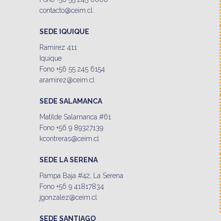
contacto@ceim.cl
SEDE IQUIQUE
Ramirez 411
Iquique
Fono +56 55 245 6154
aramirez@ceim.cl
SEDE SALAMANCA
Matilde Salamanca #61
Fono +56 9 89327139
kcontreras@ceim.cl
SEDE LA SERENA
Pampa Baja #42, La Serena
Fono +56 9 41817834
jgonzalez@ceim.cl
SEDE SANTIAGO