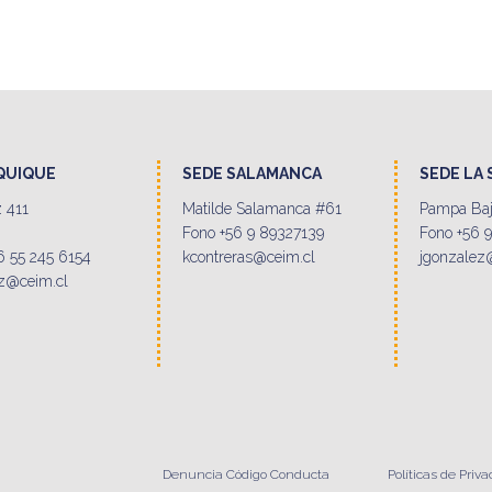
IQUIQUE
SEDE SALAMANCA
SEDE LA
 411
Matilde Salamanca #61
Pampa Baj
Fono +56 9 89327139
Fono +56 
6 55 245 6154
kcontreras@ceim.cl
jgonzalez
z@ceim.cl
Denuncia Código Conducta
Políticas de Priv