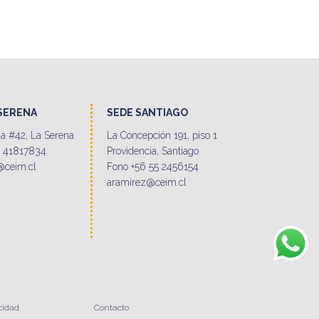
 SERENA
SEDE SANTIAGO
a #42, La Serena
La Concepción 191, piso 1
9 41817834
Providencia, Santiago
@ceim.cl
Fono +56 55 2456154
aramirez@ceim.cl
acidad
Contacto