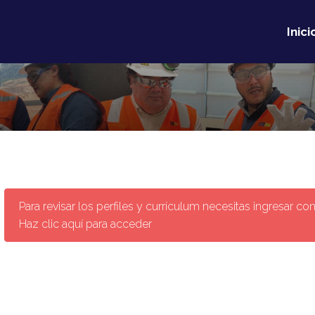
Inici
Para revisar los perfiles y currículum necesitas ingresar con
Haz clic aquí para acceder