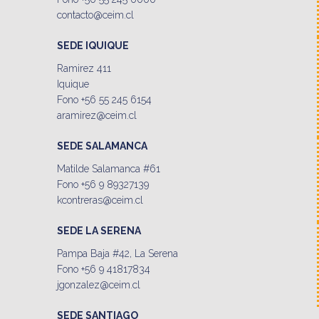
contacto@ceim.cl
SEDE IQUIQUE
Ramirez 411
Iquique
Fono +56 55 245 6154
aramirez@ceim.cl
SEDE SALAMANCA
Matilde Salamanca #61
Fono +56 9 89327139
kcontreras@ceim.cl
SEDE LA SERENA
Pampa Baja #42, La Serena
Fono +56 9 41817834
jgonzalez@ceim.cl
SEDE SANTIAGO