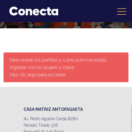
Para revisar los perfiles y currículum necesitas
ingresar con tu usuario y clave.
Haz clic aquí para acceder
CASA MATRIZ ANTOFAGASTA
Av. Pedro Aguirre Cerda 8280
Nicolás Tirado 376
Fono +56 55 245 6000