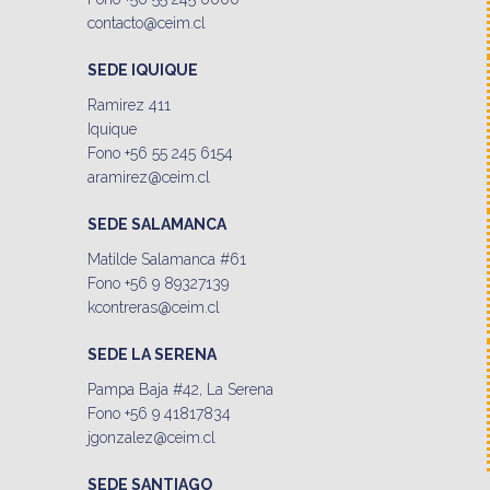
contacto@ceim.cl
SEDE IQUIQUE
Ramirez 411
Iquique
Fono +56 55 245 6154
aramirez@ceim.cl
SEDE SALAMANCA
Matilde Salamanca #61
Fono +56 9 89327139
kcontreras@ceim.cl
SEDE LA SERENA
Pampa Baja #42, La Serena
Fono +56 9 41817834
jgonzalez@ceim.cl
SEDE SANTIAGO