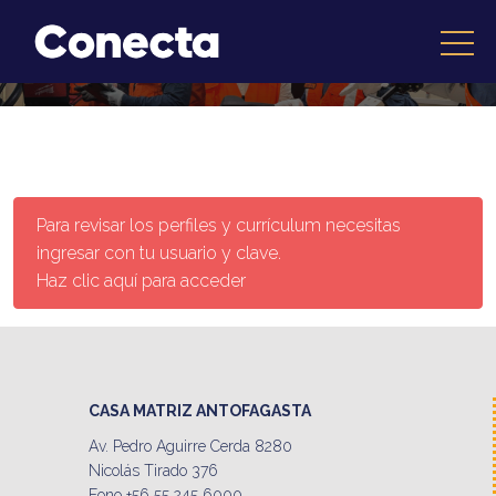
Para revisar los perfiles y currículum necesitas
ingresar con tu usuario y clave.
Haz clic aquí para acceder
CASA MATRIZ ANTOFAGASTA
Av. Pedro Aguirre Cerda 8280
Nicolás Tirado 376
Fono +56 55 245 6000