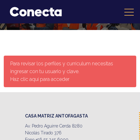
Para revisar los perfiles y currículum necesitas
ingresar con tu usuario y clave.
Haz clic aquí para acceder
CASA MATRIZ ANTOFAGASTA
Av. Pedro Aguirre Cerda 8280
Nicolás Tirado 376
Fono +56 55 245 6000