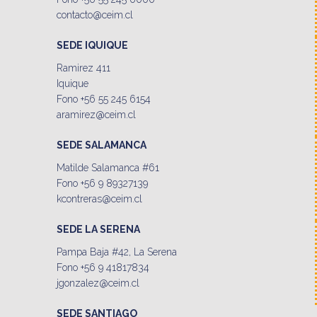
contacto@ceim.cl
SEDE IQUIQUE
Ramirez 411
Iquique
Fono +56 55 245 6154
aramirez@ceim.cl
SEDE SALAMANCA
Matilde Salamanca #61
Fono +56 9 89327139
kcontreras@ceim.cl
SEDE LA SERENA
Pampa Baja #42, La Serena
Fono +56 9 41817834
jgonzalez@ceim.cl
SEDE SANTIAGO