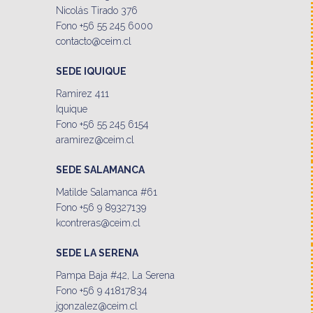
Nicolás Tirado 376
Fono +56 55 245 6000
contacto@ceim.cl
SEDE IQUIQUE
Ramirez 411
Iquique
Fono +56 55 245 6154
aramirez@ceim.cl
SEDE SALAMANCA
Matilde Salamanca #61
Fono +56 9 89327139
kcontreras@ceim.cl
SEDE LA SERENA
Pampa Baja #42, La Serena
Fono +56 9 41817834
jgonzalez@ceim.cl