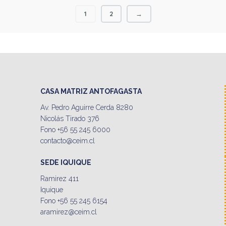
1
2
→
CASA MATRIZ ANTOFAGASTA
Av. Pedro Aguirre Cerda 8280
Nicolás Tirado 376
Fono +56 55 245 6000
contacto@ceim.cl
SEDE IQUIQUE
Ramirez 411
Iquique
Fono +56 55 245 6154
aramirez@ceim.cl