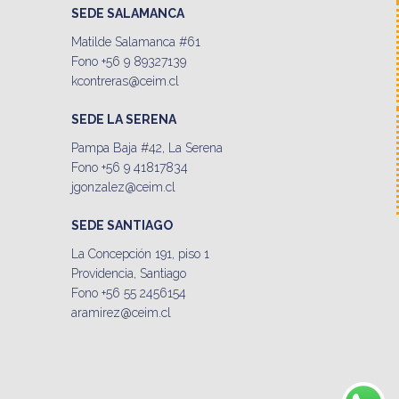
SEDE SALAMANCA
Matilde Salamanca #61
Fono +56 9 89327139
kcontreras@ceim.cl
SEDE LA SERENA
Pampa Baja #42, La Serena
Fono +56 9 41817834
jgonzalez@ceim.cl
SEDE SANTIAGO
La Concepción 191, piso 1
Providencia, Santiago
Fono +56 55 2456154
aramirez@ceim.cl