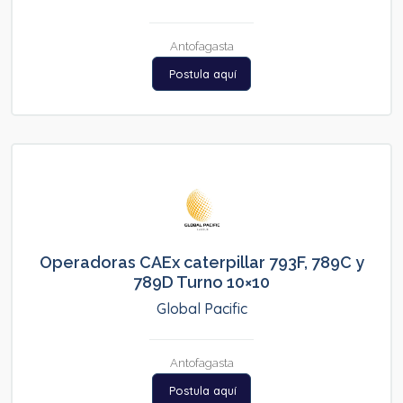
Antofagasta
Postula aquí
Operadoras CAEx caterpillar 793F, 789C y
789D Turno 10×10
Global Pacific
Antofagasta
Postula aquí