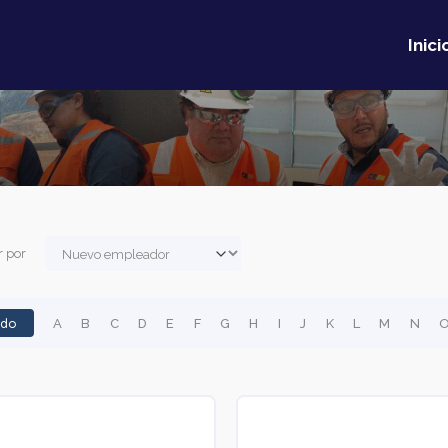
Inici
 por
odo
A
B
C
D
E
F
G
H
I
J
K
L
M
N