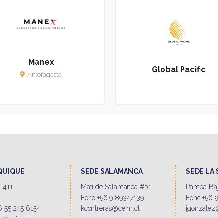
Manex
Global Pacific
Antofagasta
IQUIQUE
SEDE SALAMANCA
SEDE LA
 411
Matilde Salamanca #61
Pampa Baj
Fono +56 9 89327139
Fono +56 
6 55 245 6154
kcontreras@ceim.cl
jgonzalez