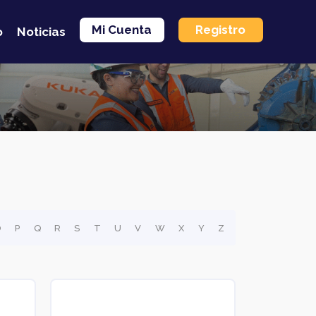
Mi Cuenta
Registro
o
Noticias
O
P
Q
R
S
T
U
V
W
X
Y
Z