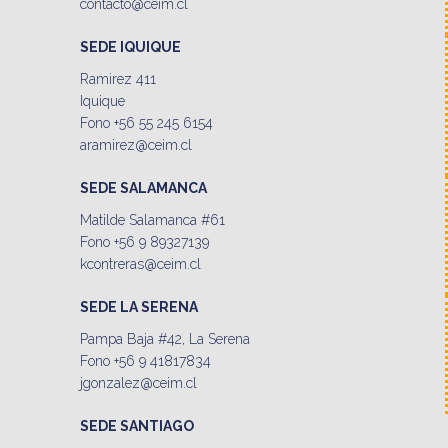
contacto@ceim.cl
SEDE IQUIQUE
Ramirez 411
Iquique
Fono +56 55 245 6154
aramirez@ceim.cl
SEDE SALAMANCA
Matilde Salamanca #61
Fono +56 9 89327139
kcontreras@ceim.cl
SEDE LA SERENA
Pampa Baja #42, La Serena
Fono +56 9 41817834
jgonzalez@ceim.cl
SEDE SANTIAGO