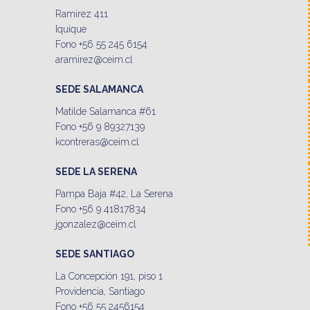
Ramirez 411
Iquique
Fono +56 55 245 6154
aramirez@ceim.cl
SEDE SALAMANCA
Matilde Salamanca #61
Fono +56 9 89327139
kcontreras@ceim.cl
SEDE LA SERENA
Pampa Baja #42, La Serena
Fono +56 9 41817834
jgonzalez@ceim.cl
SEDE SANTIAGO
La Concepción 191, piso 1
Providencia, Santiago
Fono +56 55 2456154