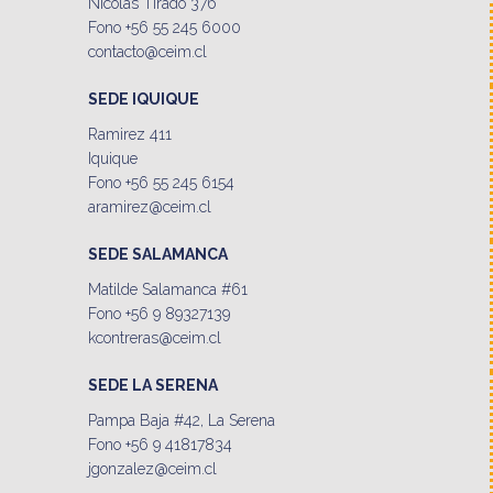
Nicolás Tirado 376
Fono +56 55 245 6000
contacto@ceim.cl
SEDE IQUIQUE
Ramirez 411
Iquique
Fono +56 55 245 6154
aramirez@ceim.cl
SEDE SALAMANCA
Matilde Salamanca #61
Fono +56 9 89327139
kcontreras@ceim.cl
SEDE LA SERENA
Pampa Baja #42, La Serena
Fono +56 9 41817834
jgonzalez@ceim.cl