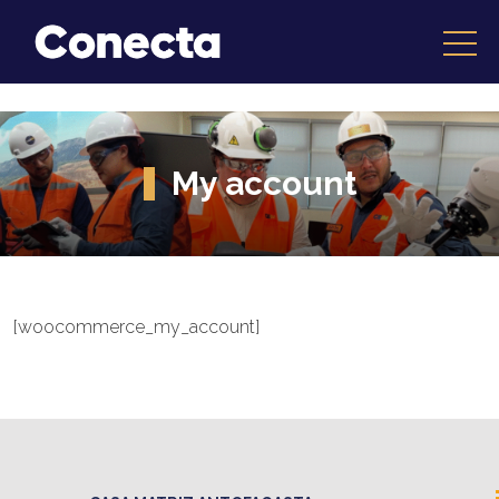
My account
[woocommerce_my_account]