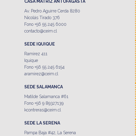
CASA MATRIZ ANTOFAGASTA
Av. Pedro Aguirre Cerda 8280
Nicolás Tirado 376
Fono +56 55 245 6000
contacto@ceim.cl
SEDE IQUIQUE
Ramirez 411
Iquique
Fono +56 55 245 6154
aramirez@ceim.cl
SEDE SALAMANCA
Matilde Salamanca #61
Fono +56 9 89327139
kcontreras@ceim.cl
SEDE LA SERENA
Pampa Baja #42, La Serena