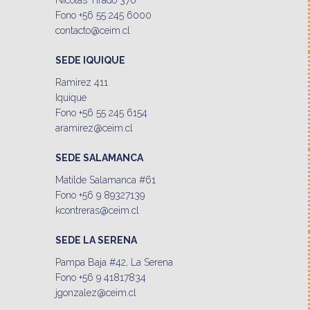
Fono +56 55 245 6000
contacto@ceim.cl
SEDE IQUIQUE
Ramirez 411
Iquique
Fono +56 55 245 6154
aramirez@ceim.cl
SEDE SALAMANCA
Matilde Salamanca #61
Fono +56 9 89327139
kcontreras@ceim.cl
SEDE LA SERENA
Pampa Baja #42, La Serena
Fono +56 9 41817834
jgonzalez@ceim.cl