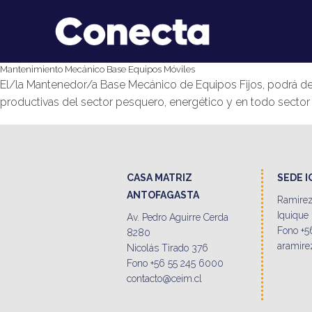
Mantenimiento Mecánico Base Equipos Móviles
El/la Mantenedor/a Base Mecánico de Equipos Fijos, podrá de
productivas del sector pesquero, energético y en todo sector p
CASA MATRIZ
SEDE 
ANTOFAGASTA
Ramirez
Iquique
Av. Pedro Aguirre Cerda
Fono +5
8280
aramire
Nicolás Tirado 376
Fono +56 55 245 6000
contacto@ceim.cl