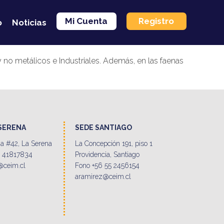
Mi Cuenta
Registro
o
Noticias
o metálicos e Industriales. Además, en las faenas
 SERENA
SEDE SANTIAGO
a #42, La Serena
La Concepción 191, piso 1
9 41817834
Providencia, Santiago
@ceim.cl
Fono +56 55 2456154
aramirez@ceim.cl