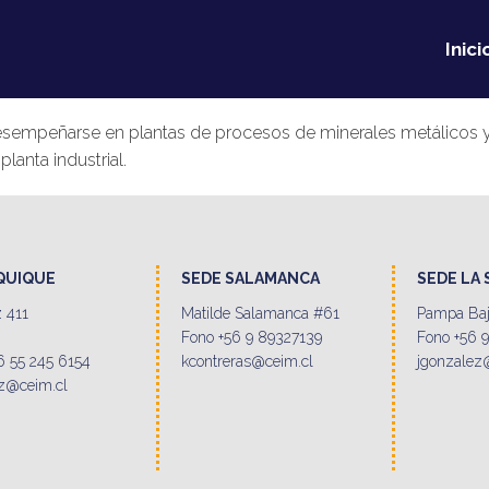
Inici
sempeñarse en plantas de procesos de minerales metálicos y n
lanta industrial.
IQUIQUE
SEDE SALAMANCA
SEDE LA
 411
Matilde Salamanca #61
Pampa Baj
Fono +56 9 89327139
Fono +56 
6 55 245 6154
kcontreras@ceim.cl
jgonzalez
z@ceim.cl