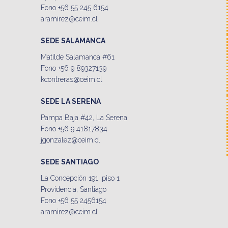
Fono +56 55 245 6154
aramirez@ceim.cl
SEDE SALAMANCA
Matilde Salamanca #61
Fono +56 9 89327139
kcontreras@ceim.cl
SEDE LA SERENA
Pampa Baja #42, La Serena
Fono +56 9 41817834
jgonzalez@ceim.cl
SEDE SANTIAGO
La Concepción 191, piso 1
Providencia, Santiago
Fono +56 55 2456154
aramirez@ceim.cl