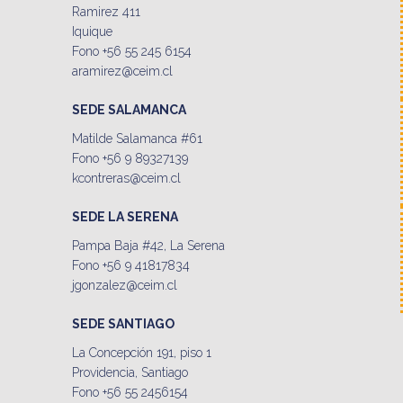
Ramirez 411
Iquique
Fono +56 55 245 6154
aramirez@ceim.cl
SEDE SALAMANCA
Matilde Salamanca #61
Fono +56 9 89327139
kcontreras@ceim.cl
SEDE LA SERENA
Pampa Baja #42, La Serena
Fono +56 9 41817834
jgonzalez@ceim.cl
SEDE SANTIAGO
La Concepción 191, piso 1
Providencia, Santiago
Fono +56 55 2456154