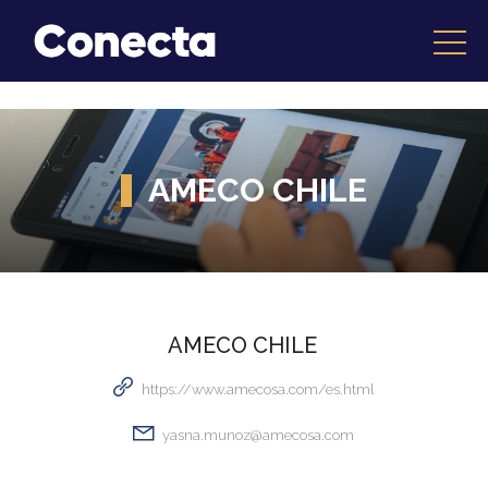
AMECO CHILE
AMECO CHILE
https://www.amecosa.com/es.html
yasna.munoz@amecosa.com