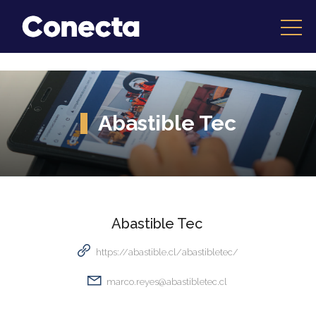
Abastible Tec
Abastible Tec
https://abastible.cl/abastibletec/
marco.reyes@abastibletec.cl