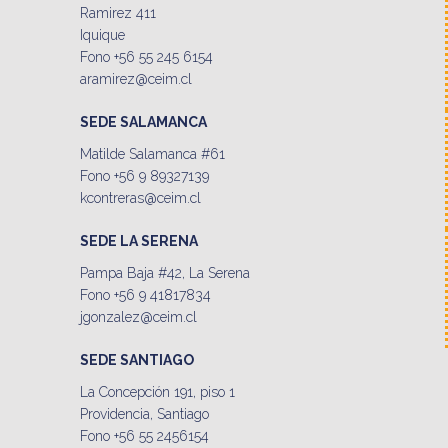
Ramirez 411
Iquique
Fono +56 55 245 6154
aramirez@ceim.cl
SEDE SALAMANCA
Matilde Salamanca #61
Fono +56 9 89327139
kcontreras@ceim.cl
SEDE LA SERENA
Pampa Baja #42, La Serena
Fono +56 9 41817834
jgonzalez@ceim.cl
SEDE SANTIAGO
La Concepción 191, piso 1
Providencia, Santiago
Fono +56 55 2456154