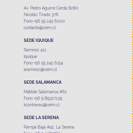
Av. Pedro Aguirre Cerda 8280
Nicolás Tirado 376
Fono +56 55 245 6000
contacto@ceim.cl
SEDE IQUIQUE
Ramirez 411
Iquique
Fono +56 55 245 6154
aramirez@ceim.cl
SEDE SALAMANCA
Matilde Salamanca #61
Fono +56 9 89327139
kcontreras@ceim.cl
SEDE LA SERENA
Pampa Baja #42, La Serena