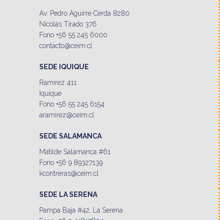
Av. Pedro Aguirre Cerda 8280
Nicolás Tirado 376
Fono +56 55 245 6000
contacto@ceim.cl
SEDE IQUIQUE
Ramirez 411
Iquique
Fono +56 55 245 6154
aramirez@ceim.cl
SEDE SALAMANCA
Matilde Salamanca #61
Fono +56 9 89327139
kcontreras@ceim.cl
SEDE LA SERENA
Pampa Baja #42, La Serena