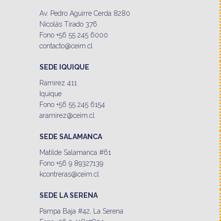
Av. Pedro Aguirre Cerda 8280
Nicolás Tirado 376
Fono +56 55 245 6000
contacto@ceim.cl
SEDE IQUIQUE
Ramirez 411
Iquique
Fono +56 55 245 6154
aramirez@ceim.cl
SEDE SALAMANCA
Matilde Salamanca #61
Fono +56 9 89327139
kcontreras@ceim.cl
SEDE LA SERENA
Pampa Baja #42, La Serena