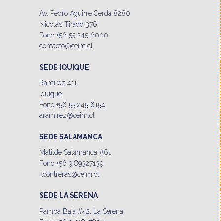
Av. Pedro Aguirre Cerda 8280
Nicolás Tirado 376
Fono +56 55 245 6000
contacto@ceim.cl
SEDE IQUIQUE
Ramirez 411
Iquique
Fono +56 55 245 6154
aramirez@ceim.cl
SEDE SALAMANCA
Matilde Salamanca #61
Fono +56 9 89327139
kcontreras@ceim.cl
SEDE LA SERENA
Pampa Baja #42, La Serena