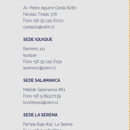
Av. Pedro Aguirre Cerda 8280
Nicolás Tirado 376
Fono +56 55 245 6000
contacto@ceim.cl
SEDE IQUIQUE
Ramirez 411
Iquique
Fono +56 55 245 6154
aramirez@ceim.cl
SEDE SALAMANCA
Matilde Salamanca #61
Fono +56 9 89327139
kcontreras@ceim.cl
SEDE LA SERENA
Pampa Baja #42, La Serena