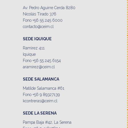
Av. Pedro Aguirre Cerda 8280
Nicolás Tirado 376
Fono +56 55 245 6000
contacto@ceim.cl
SEDE IQUIQUE
Ramirez 411
Iquique
Fono +56 55 245 6154
aramirez@ceim.cl
SEDE SALAMANCA
Matilde Salamanca #61
Fono +56 9 89327139
kcontreras@ceim.cl
SEDE LA SERENA
Pampa Baja #42, La Serena