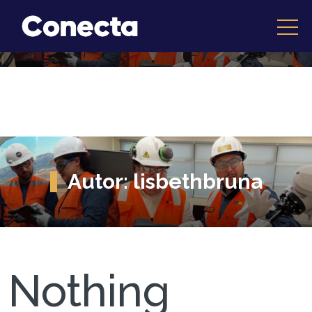
Autor:
lisbethbruna
Nothing