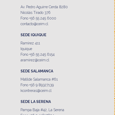
Av. Pedro Aguirre Cerda 8280
Nicolás Tirado 376
Fono +56 55 245 6000
contacto@ceim.cl
SEDE IQUIQUE
Ramirez 411
Iquique
Fono +56 55 245 6154
aramirez@ceim.cl
SEDE SALAMANCA
Matilde Salamanca #61
Fono +56 9 89327139
kcontreras@ceim.cl
SEDE LA SERENA
Pampa Baja #42, La Serena