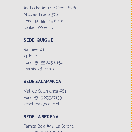
Av. Pedro Aguirre Cerda 8280
Nicolás Tirado 376
Fono +56 55 245 6000
contacto@ceim.cl
SEDE IQUIQUE
Ramirez 411
Iquique
Fono +56 55 245 6154
aramirez@ceim.cl
SEDE SALAMANCA
Matilde Salamanca #61
Fono +56 9 89327139
kcontreras@ceim.cl
SEDE LA SERENA
Pampa Baja #42, La Serena