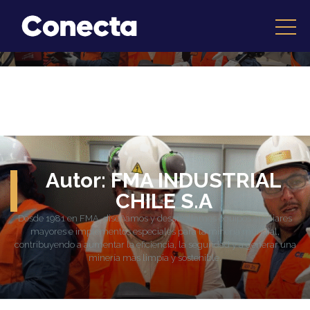
Autor:
FMA INDUSTRIAL
CHILE S.A
Desde 1981 en FMA, diseñamos y desarrollamos equipos auxiliares
mayores e implementos especiales para la minería mundial,
contribuyendo a aumentar la eficiencia, la seguridad y a generar una
minería más limpia y sostenible.