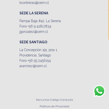
kcontreras@ceim.cl
SEDE LA SERENA
Pampa Baja #42, La Serena
Fono +56 9 41817834
jgonzalez@ceim.cl
SEDE SANTIAGO
La Concepción 191, piso 1
Providencia, Santiago
Fono +56 55 2456154
aramirez@ceim.cl
Denuncia Código Conducta
Políticas de Privacidad