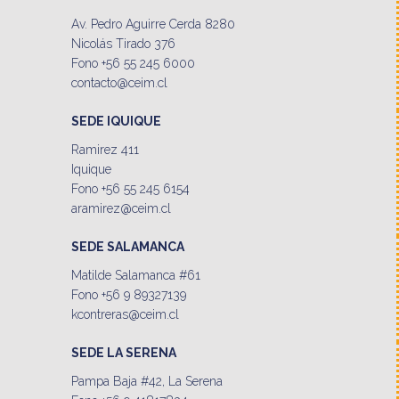
Av. Pedro Aguirre Cerda 8280
Nicolás Tirado 376
Fono +56 55 245 6000
contacto@ceim.cl
SEDE IQUIQUE
Ramirez 411
Iquique
Fono +56 55 245 6154
aramirez@ceim.cl
SEDE SALAMANCA
Matilde Salamanca #61
Fono +56 9 89327139
kcontreras@ceim.cl
SEDE LA SERENA
Pampa Baja #42, La Serena