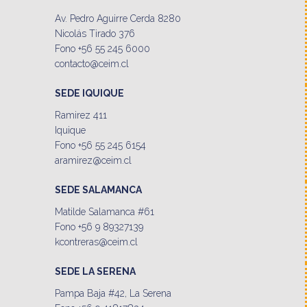
Av. Pedro Aguirre Cerda 8280
Nicolás Tirado 376
Fono +56 55 245 6000
contacto@ceim.cl
SEDE IQUIQUE
Ramirez 411
Iquique
Fono +56 55 245 6154
aramirez@ceim.cl
SEDE SALAMANCA
Matilde Salamanca #61
Fono +56 9 89327139
kcontreras@ceim.cl
SEDE LA SERENA
Pampa Baja #42, La Serena