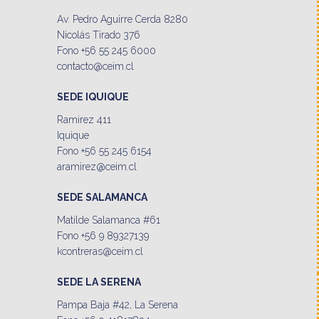
Av. Pedro Aguirre Cerda 8280
Nicolás Tirado 376
Fono +56 55 245 6000
contacto@ceim.cl
SEDE IQUIQUE
Ramirez 411
Iquique
Fono +56 55 245 6154
aramirez@ceim.cl
SEDE SALAMANCA
Matilde Salamanca #61
Fono +56 9 89327139
kcontreras@ceim.cl
SEDE LA SERENA
Pampa Baja #42, La Serena