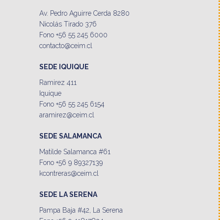
Av. Pedro Aguirre Cerda 8280
Nicolás Tirado 376
Fono +56 55 245 6000
contacto@ceim.cl
SEDE IQUIQUE
Ramirez 411
Iquique
Fono +56 55 245 6154
aramirez@ceim.cl
SEDE SALAMANCA
Matilde Salamanca #61
Fono +56 9 89327139
kcontreras@ceim.cl
SEDE LA SERENA
Pampa Baja #42, La Serena