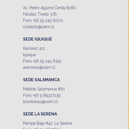
Av. Pedro Aguirre Cerda 8280
Nicolás Tirado 376
Fono +56 55 245 6000
contacto@ceim.cl
SEDE IQUIQUE
Ramirez 411
Iquique
Fono +56 55 245 6154
aramirez@ceim.cl
SEDE SALAMANCA
Matilde Salamanca #61
Fono +56 9 89327139
kcontreras@ceim.cl
SEDE LA SERENA
Pampa Baja #42, La Serena