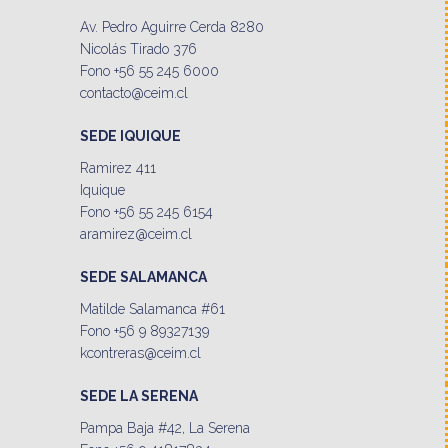
Av. Pedro Aguirre Cerda 8280
Nicolás Tirado 376
Fono +56 55 245 6000
contacto@ceim.cl
SEDE IQUIQUE
Ramirez 411
Iquique
Fono +56 55 245 6154
aramirez@ceim.cl
SEDE SALAMANCA
Matilde Salamanca #61
Fono +56 9 89327139
kcontreras@ceim.cl
SEDE LA SERENA
Pampa Baja #42, La Serena