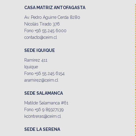
CASA MATRIZ ANTOFAGASTA
Av. Pedro Aguirre Cerda 8280
Nicolás Tirado 376
Fono +56 55 245 6000
contacto@ceim.cl
SEDE IQUIQUE
Ramirez 411
Iquique
Fono +56 55 245 6154
aramirez@ceim.cl
SEDE SALAMANCA
Matilde Salamanca #61
Fono +56 9 89327139
kcontreras@ceim.cl
SEDE LA SERENA