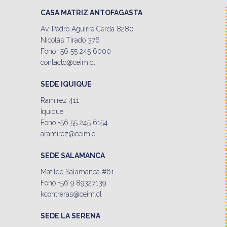
CASA MATRIZ ANTOFAGASTA
Av. Pedro Aguirre Cerda 8280
Nicolás Tirado 376
Fono +56 55 245 6000
contacto@ceim.cl
SEDE IQUIQUE
Ramirez 411
Iquique
Fono +56 55 245 6154
aramirez@ceim.cl
SEDE SALAMANCA
Matilde Salamanca #61
Fono +56 9 89327139
kcontreras@ceim.cl
SEDE LA SERENA