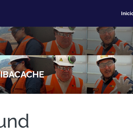
Inici
 IBACACHE
und