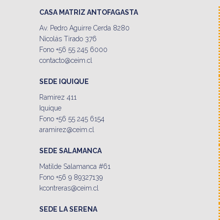
CASA MATRIZ ANTOFAGASTA
Av. Pedro Aguirre Cerda 8280
Nicolás Tirado 376
Fono +56 55 245 6000
contacto@ceim.cl
SEDE IQUIQUE
Ramirez 411
Iquique
Fono +56 55 245 6154
aramirez@ceim.cl
SEDE SALAMANCA
Matilde Salamanca #61
Fono +56 9 89327139
kcontreras@ceim.cl
SEDE LA SERENA