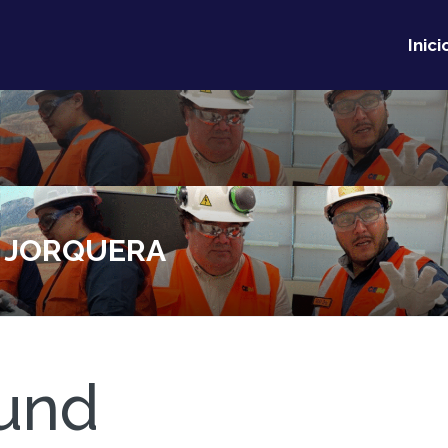
Inici
 JORQUERA
und