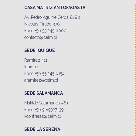
CASA MATRIZ ANTOFAGASTA
Av. Pedro Aguirre Cerda 8280
Nicolás Tirado 376
Fono +56 55 245 6000
contacto@ceim.cl
SEDE IQUIQUE
Ramirez 411
Iquique
Fono +56 55 245 6154
aramirez@ceim.cl
SEDE SALAMANCA
Matilde Salamanca #61
Fono +56 9 89327139
kcontreras@ceim.cl
SEDE LA SERENA