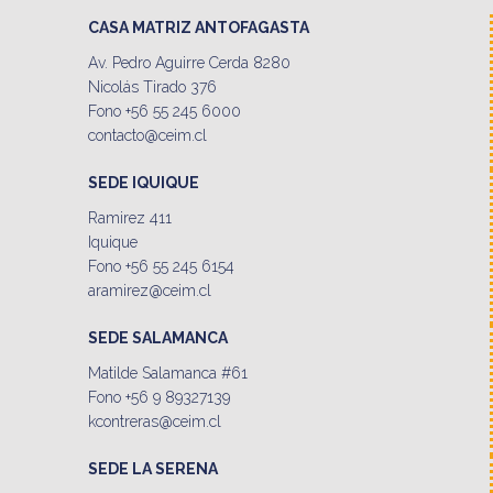
CASA MATRIZ ANTOFAGASTA
Av. Pedro Aguirre Cerda 8280
Nicolás Tirado 376
Fono +56 55 245 6000
contacto@ceim.cl
SEDE IQUIQUE
Ramirez 411
Iquique
Fono +56 55 245 6154
aramirez@ceim.cl
SEDE SALAMANCA
Matilde Salamanca #61
Fono +56 9 89327139
kcontreras@ceim.cl
SEDE LA SERENA