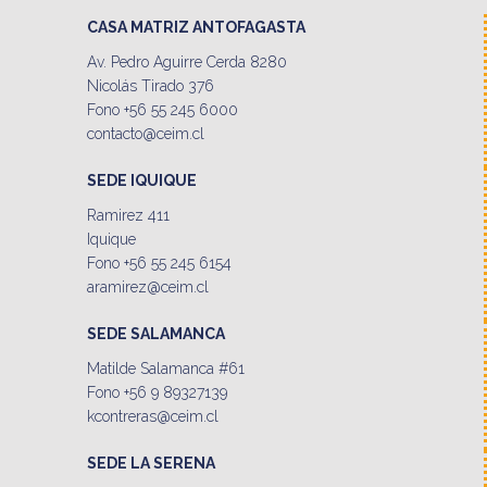
CASA MATRIZ ANTOFAGASTA
Av. Pedro Aguirre Cerda 8280
Nicolás Tirado 376
Fono +56 55 245 6000
contacto@ceim.cl
SEDE IQUIQUE
Ramirez 411
Iquique
Fono +56 55 245 6154
aramirez@ceim.cl
SEDE SALAMANCA
Matilde Salamanca #61
Fono +56 9 89327139
kcontreras@ceim.cl
SEDE LA SERENA