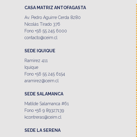
CASA MATRIZ ANTOFAGASTA
Av. Pedro Aguirre Cerda 8280
Nicolás Tirado 376
Fono +56 55 245 6000
contacto@ceim.cl
SEDE IQUIQUE
Ramirez 411
Iquique
Fono +56 55 245 6154
aramirez@ceim.cl
SEDE SALAMANCA
Matilde Salamanca #61
Fono +56 9 89327139
kcontreras@ceim.cl
SEDE LA SERENA