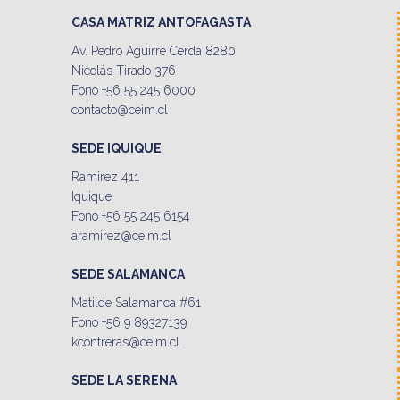
CASA MATRIZ ANTOFAGASTA
Av. Pedro Aguirre Cerda 8280
Nicolás Tirado 376
Fono +56 55 245 6000
contacto@ceim.cl
SEDE IQUIQUE
Ramirez 411
Iquique
Fono +56 55 245 6154
aramirez@ceim.cl
SEDE SALAMANCA
Matilde Salamanca #61
Fono +56 9 89327139
kcontreras@ceim.cl
SEDE LA SERENA