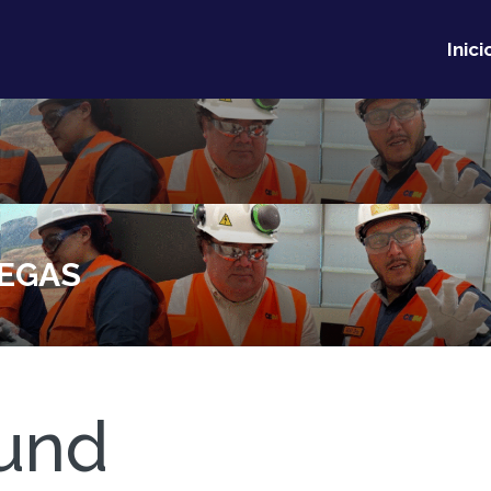
Inici
EGAS
und