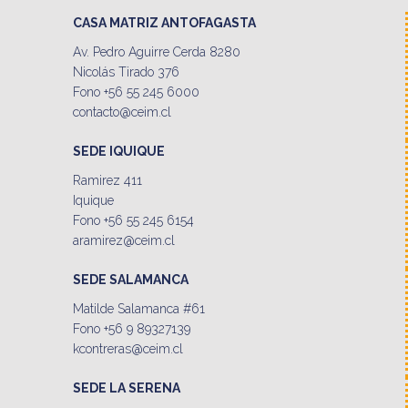
CASA MATRIZ ANTOFAGASTA
Av. Pedro Aguirre Cerda 8280
Nicolás Tirado 376
Fono +56 55 245 6000
contacto@ceim.cl
SEDE IQUIQUE
Ramirez 411
Iquique
Fono +56 55 245 6154
aramirez@ceim.cl
SEDE SALAMANCA
Matilde Salamanca #61
Fono +56 9 89327139
kcontreras@ceim.cl
SEDE LA SERENA